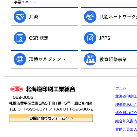
ホーム
北海道印刷
理事長あい
組合員の紹
組合加入案
賛助会員加