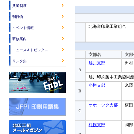
共済制度
刊行物
北海道印刷工業組合
イベント情報
研修案内
ニュース＆トピックス
支部名
支部
リンク集
旭川支部
田村
A
旭川印刷製本工業協同
小樽支部
米澤
B
オホーツク支部
横田
C
札幌支部
岡部