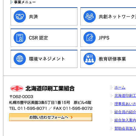
ホーム
北海道印刷
理事長あい
組合員の紹
組合加入案
賛助会員加