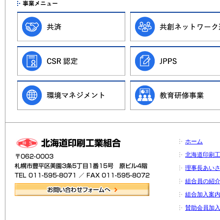
ホーム
北海道印刷
理事長あい
組合員の紹
組合加入案
賛助会員加