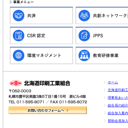
ホーム
北海道印刷
理事長あい
組合員の紹
組合加入案
賛助会員加