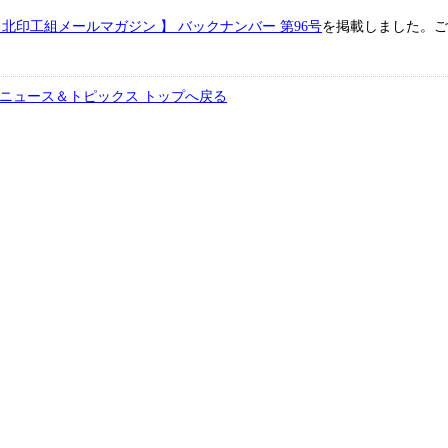
 北印工組メールマガジン 】 バックナンバー 第96号
を掲載しました。ご
ニュース＆トピックス トップへ戻る