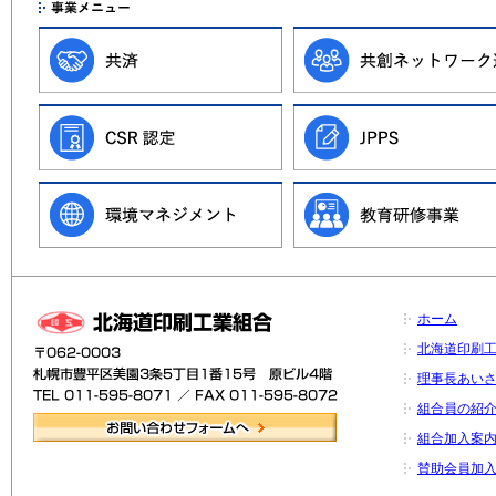
ホーム
北海道印刷
理事長あい
組合員の紹
組合加入案
賛助会員加