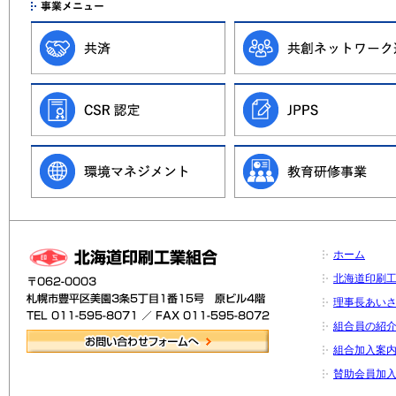
ホーム
北海道印刷
理事長あい
組合員の紹
組合加入案
賛助会員加