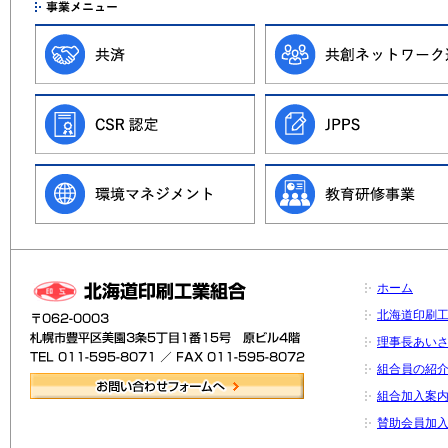
ホーム
北海道印刷
理事長あい
組合員の紹
組合加入案
賛助会員加