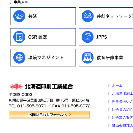
ホーム
北海道印刷
理事長あい
組合員の紹
組合加入案
賛助会員加