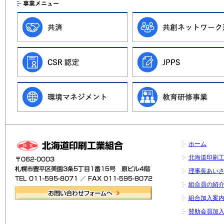
ホーム
北海道印刷
理事長あい
組合員の紹
組合加入案
賛助会員加