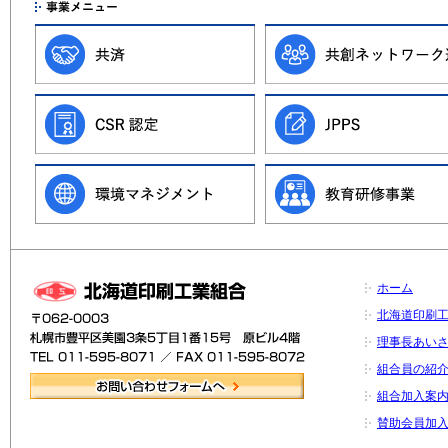
ホーム
北海道印刷
理事長あい
組合員の紹
組合加入案
賛助会員加