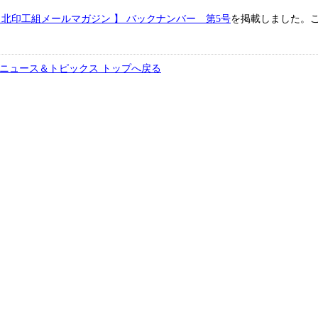
 北印工組メールマガジン 】 バックナンバー 第5号
を掲載しました。
ニュース＆トピックス トップへ戻る