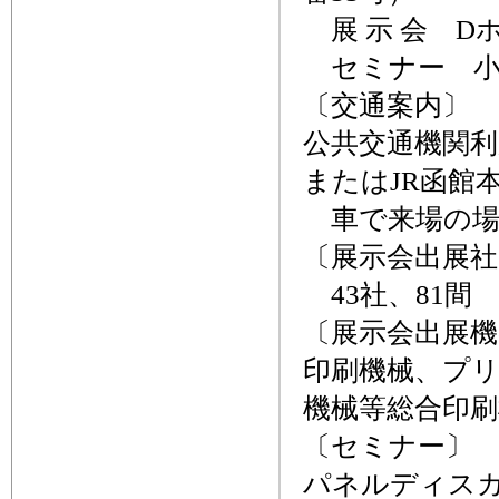
展 示 会 D
セミナー 小
〔交通案内〕
公共交通機関利
またはJR函館
車で来場の場
〔展示会出展社
43社、81間
〔展示会出展機
印刷機械、プ
機械等総合印
〔セミナー〕
パネルディス