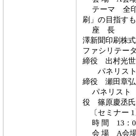
テーマ 全印
刷」の目指す
座 長 C
澤新聞印刷株式
ファシリテータ
締役 出村光世
パネリスト
締役 瀬田章弘
パネリスト
役 篠原慶丞氏
〔セミナー 1
時 間 13：00
会 場 A会