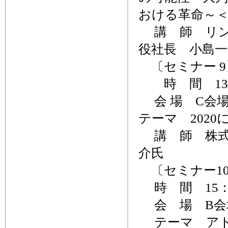
おける革命～
講 師 リン
役社長 小島一
〔セミナー 9
時 間 13：0
会 場 C会
テーマ 202
講 師 株式
介氏
〔セミナー1
時 間 15：0
会 場 B会
テーマ アドビ