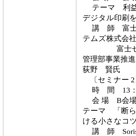
テーマ 利益を
デジタル印刷
講 師 富士
テムズ株式会
富士ゼロック
管理部事業推
荻野 賢氏
〔セミナー 2
時 間 13：0
会 場 B会
テーマ 「断
ける小さなコ
講 師 Sor