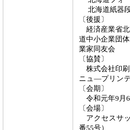
北海道紙器段
〔後援〕
経済産業省北
道中小企業団体
業家同友会
〔協賛〕
株式会社印刷
ニュ―プリン
〔会期〕
令和元年9月6日
〔会場〕
アクセスサッ
番55号）