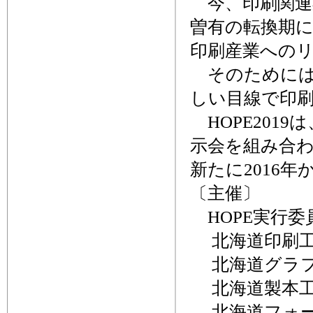
今、印刷関連
曽有の転換期
印刷産業への
そのためには
しい目線で印
HOPE201
示会を組み合
新たに2016
〔主催〕
HOPE実行委
北海道印刷工
北海道グラフ
北海道製本工
北海道フォー