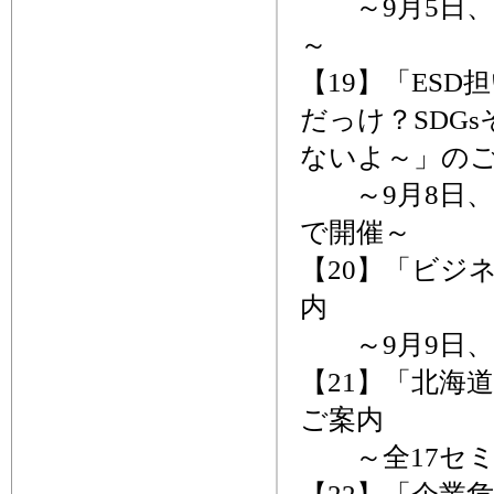
～9月5日、
～
【19】「ES
だっけ？SDG
ないよ～」の
～9月8日、
で開催～
【20】「ビジ
内
～9月9日、
【21】「北海
ご案内
～全17セミ