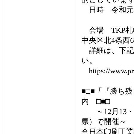
日時 令和元年1
懇親
会場 TKP
中央区北4条西
詳細は、下記
い。
https://www.prin
■□■「『勝ち
内 □■□
～12月13・
県）で開催～
全日本印刷工