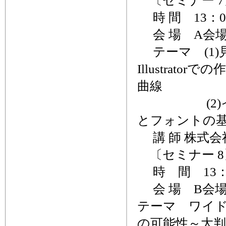
〔セミナー 7
時 間 13：00
会 場 A会
テーマ (1)
Illustra
曲線
(2)イン
とフォントの
講 師 株式会
〔セミナー 8
時 間 13：0
会 場 B会
テーマ ワイ
の可能性～大