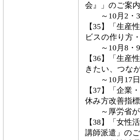
会』」のご案
～10月2・
【35】「生産
ビスの作り方
～10月8・
【36】「生産
きたい、つな
～10月17
【37】「企業
休み方改善指
～厚労省がマ
【38】「女性
講師派遣」の