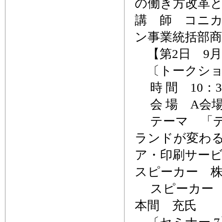
の働き方改革
講 師 コニ
ン事業統括部
【第2日 9月
〔トークショ
時 間 10：30
会 場 A会
テーマ 「デ
ランドが変わ
ア・印刷サー
スピーカー 
スピーカー 
本間 充氏