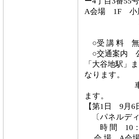
ー4丁目3番55
A会場 1F 
B会場 2
C会場 
○受 講 料 
○交通案内 
「大谷地駅」ま
なります。
車で来場の
ます。
【第1日 9月
〔パネルディ
時 間 10：3
会 場 A会