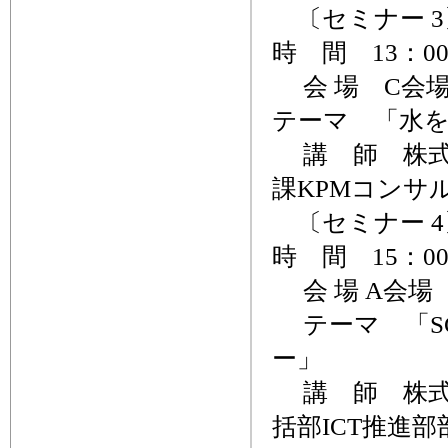
〔セミナー 3
時 間 13：00
会 場 C会
テーマ 「水を
講 師 株式
課KPMコンサ
〔セミナー 4
時 間 15：00
会 場 A会場
テーマ 「SC
ー」
講 師 株式会社
括部ICT推進