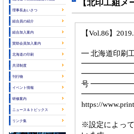
【北印工組メー
理事長あいさつ
組合員の紹介
【Vol.86】2019.
組合加入案内
賛助会員加入案内
━ 北海道印刷
北海道の印刷
━━━━━━━
共済制度
━━━━━━━
刊行物
号 ━━━━━
イベント情報
━━━━━━━
研修案内
https://www.print
ニュース＆トピックス
リンク集
※設定によっ