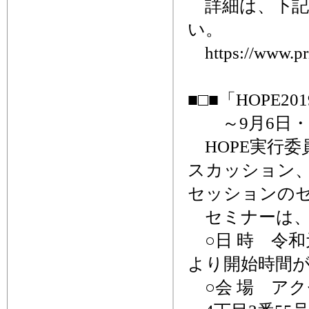
詳細は、下記
い。
https://www.pri
■□■「HOPE
～9月6日・
HOPE実行委
スカッション、
セッションの
セミナーは、
○日 時 令和
より開始時間
○会 場 ア