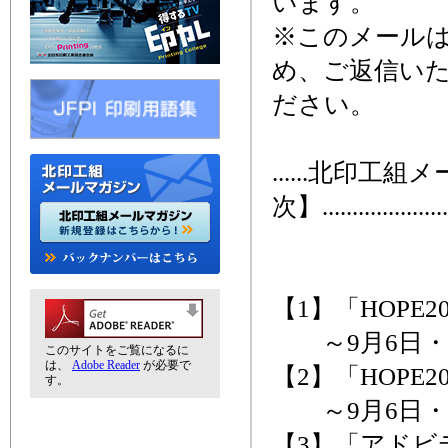
います。
※このメール
め、ご返信い
ださい。
......北印工
次】........................
【1】「HOPE
～9月6日・
このサイトをご覧になるに
は、
Adobe Reader
が必要で
【2】「HOPE
す。
～9月6日・
【3】「アドビ