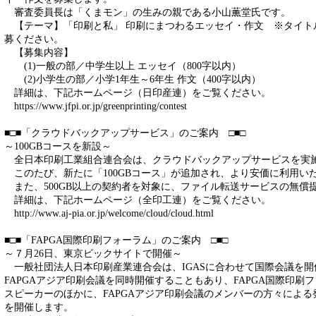
審査委員長は「くまモン」の生みの親である小山薫堂氏です。
【テーマ】「印刷と私」 印刷にまつわるエッセイ・作文 ※タイト
募ください。
【募集内容】
(1)一般の部／中学生以上 エッセイ（800字以内）
(2)小学生の部／小学1年生～6年生 作文（400字以内）
詳細は、下記ホームページ（日印産連）をご覧ください。
https://www.jfpi.or.jp/greenprinting/contest
■□■「クラウドバックアップサービス」のご案内 □■□
～100GBコースを新設～
全日本印刷工業組合連合会は、クラウドバックアップサービスを実
このたび、新たに「100GBコース」が追加され、より安価に利用い
また、500GB以上の契約者を対象に、ファイル転送サービスの無償
詳細は、下記ホームページ（全印工連）をご覧ください。
http://www.aj-pia.or.jp/welcome/cloud/cloud.html
■□■「FAPGA国際印刷フォーラム」のご案内 □■□
～７月26日、東京ビックサイトで開催～
一般社団法人日本印刷産業連合会は、IGASに合わせて国際会議を開催
FAPGAアジア印刷会議を同時開催することもあり、FAPGA国際印刷
スピーカーのほかに、FAPGAアジア印刷会議のメンバーの方々によ
を開催します。