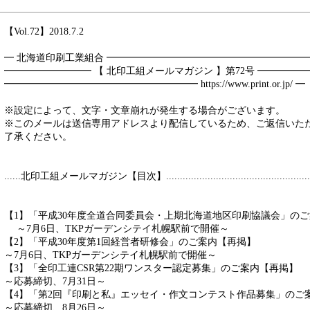
【Vol.72】2018.7.2
━ 北海道印刷工業組合 ━━━━━━━━━━━━━━━━━━━━
━━━━━━━━━ 【 北印工組メールマガジン 】第72号 ━━━━━
━━━━━━━━━━━━━━━━━━━━ https://www.print.or.jp/ ━
※設定によって、文字・文章崩れが発生する場合がございます。
※このメールは送信専用アドレスより配信しているため、ご返信いた
了承ください。
......北印工組メールマガジン【目次】.....................................................
【1】「平成30年度全道合同委員会・上期北海道地区印刷協議会」の
～7月6日、TKPガーデンシテイ札幌駅前で開催～
【2】「平成30年度第1回経営者研修会」のご案内【再掲】
～7月6日、TKPガーデンシテイ札幌駅前で開催～
【3】「全印工連CSR第22期ワンスター認定募集」のご案内【再掲】
～応募締切、7月31日～
【4】「第2回『印刷と私』エッセイ・作文コンテスト作品募集」のご
～応募締切、8月26日～