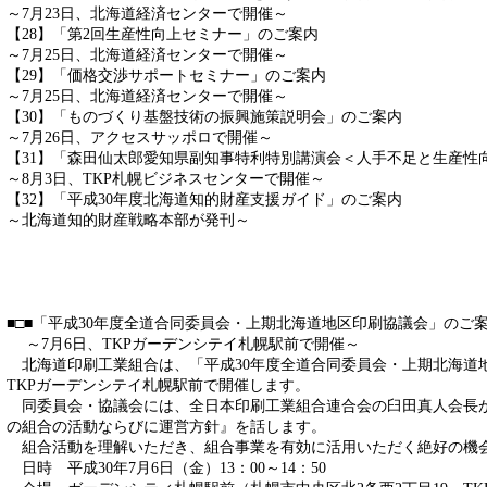
～7月23日、北海道経済センターで開催～
【28】「第2回生産性向上セミナー」のご案内
～7月25日、北海道経済センターで開催～
【29】「価格交渉サポートセミナー」のご案内
～7月25日、北海道経済センターで開催～
【30】「ものづくり基盤技術の振興施策説明会」のご案内
～7月26日、アクセスサッポロで開催～
【31】「森田仙太郎愛知県副知事特利特別講演会＜人手不足と生産性
～8月3日、TKP札幌ビジネスセンターで開催～
【32】「平成30年度北海道知的財産支援ガイド」のご案内
～北海道知的財産戦略本部が発刊～
■□■「平成30年度全道合同委員会・上期北海道地区印刷協議会」のご案
～7月6日、TKPガーデンシテイ札幌駅前で開催～
北海道印刷工業組合は、「平成30年度全道合同委員会・上期北海道地
TKPガーデンシテイ札幌駅前で開催します。
同委員会・協議会には、全日本印刷工業組合連合会の臼田真人会長
の組合の活動ならびに運営方針』を話します。
組合活動を理解いただき、組合事業を有効に活用いただく絶好の機
日時 平成30年7月6日（金）13：00～14：50