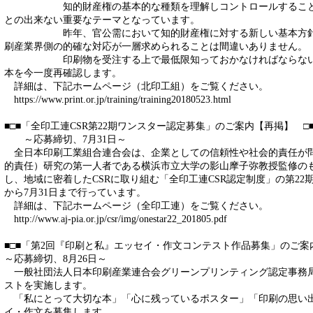
知的財産権の基本的な種類を理解しコントロールすることは
との出来ない重要なテーマとなっています。
昨年、官公需において知的財産権に対する新しい基本方針が
刷産業界側の的確な対応が一層求められることは間違いありません。
印刷物を受注する上で最低限知っておかなければならない知
本を今一度再確認します。
詳細は、下記ホームページ（北印工組）をご覧ください。
https://www.print.or.jp/training/training20180523.html
■□■「全印工連CSR第22期ワンスター認定募集」のご案内【再掲】 □■
～応募締切、7月31日～
全日本印刷工業組合連合会は、企業としての信頼性や社会的責任が問
的責任）研究の第一人者である横浜市立大学の影山摩子弥教授監修のも
し、地域に密着したCSRに取り組む「全印工連CSR認定制度」の第22
から7月31日まで行っています。
詳細は、下記ホームページ（全印工連）をご覧ください。
http://www.aj-pia.or.jp/csr/img/onestar22_201805.pdf
■□■「第2回『印刷と私』エッセイ・作文コンテスト作品募集」のご案内
～応募締切、8月26日～
一般社団法人日本印刷産業連合会グリーンプリンティング認定事務局
ストを実施します。
「私にとって大切な本」「心に残っているポスター」「印刷の思い
イ・作文を募集します。