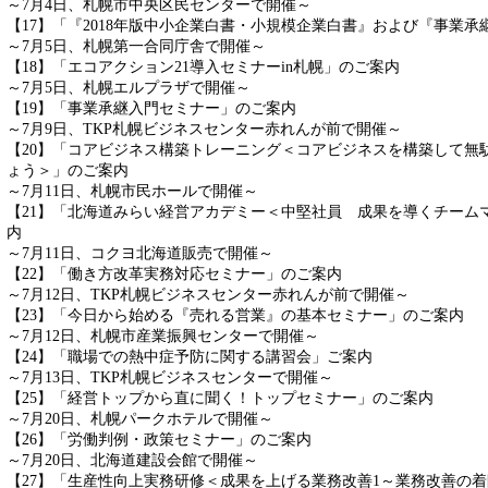
～7月4日、札幌市中央区民センターで開催～
【17】「『2018年版中小企業白書・小規模企業白書』および『事業
～7月5日、札幌第一合同庁舎で開催～
【18】「エコアクション21導入セミナーin札幌」のご案内
～7月5日、札幌エルプラザで開催～
【19】「事業承継入門セミナー」のご案内
～7月9日、TKP札幌ビジネスセンター赤れんが前で開催～
【20】「コアビジネス構築トレーニング＜コアビジネスを構築して無
ょう＞」のご案内
～7月11日、札幌市民ホールで開催～
【21】「北海道みらい経営アカデミー＜中堅社員 成果を導くチーム
内
～7月11日、コクヨ北海道販売で開催～
【22】「働き方改革実務対応セミナー」のご案内
～7月12日、TKP札幌ビジネスセンター赤れんが前で開催～
【23】「今日から始める『売れる営業』の基本セミナー」のご案内
～7月12日、札幌市産業振興センターで開催～
【24】「職場での熱中症予防に関する講習会」ご案内
～7月13日、TKP札幌ビジネスセンターで開催～
【25】「経営トップから直に聞く！トップセミナー」のご案内
～7月20日、札幌パークホテルで開催～
【26】「労働判例・政策セミナー」のご案内
～7月20日、北海道建設会館で開催～
【27】「生産性向上実務研修＜成果を上げる業務改善1～業務改善の