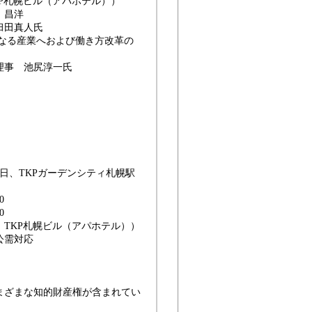
P札幌ビル（アパホテル））
 岸 昌洋
臼田真人氏
せになる産業へおよび働き方改革の
理事 池尻淳一氏
日、TKPガーデンシティ札幌駅
0
0
 TKP札幌ビル（アパホテル））
公需対応
まざまな知的財産権が含まれてい