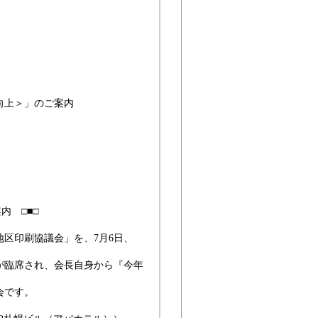
向上＞」のご案内
内 □■□
区印刷協議会」を、7月6日、
が臨席され、会長自身から『今年
会です。