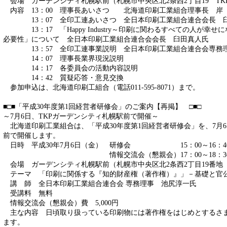
会場 ガーデンシティ札幌駅前（札幌市中央区北2条西2丁目19 TK
内容 13：00 理事長あいさつ 北海道印刷工業組合理事長
13：07 全印工連あいさつ 全日本印刷工業組合連合会長 
13：17 「Happy Industry～印刷に関わるすべての人が幸
必要性」について 全日本印刷工業組合連合会会長 臼田真人氏
13：57 全印工連事業説明 全日本印刷工業組合連合会専務
14：07 理事長業界現況説明
14：17 各委員会の活動内容説明
14：42 質疑応答・意見交換
参加申込は、北海道印刷工組合（電話011-595-8071）まで。
■□■「平成30年度第1回経営者研修会」のご案内【再掲】 □■□
～7月6日、TKPガーデンシティ札幌駅前で開催～
北海道印刷工業組合は、「平成30年度第1回経営者研修会」を、7月6
前で開催します。
日時 平成30年7月6日（金） 研修会 15：00～16：4
情報交流会（懇親会）17：00～18：3
会場 ガーデンシティ札幌駅前（札幌市中央区北2条西2丁目19番地
テーマ 「印刷に関係する『知的財産権（著作権）』」－基礎と官
講 師 全日本印刷工業組合連合会 専務理事 池尻淳一氏
受講料 無料
情報交流会（懇親会）費 5,000円
主な内容 日頃取り扱っている印刷物には著作権をはじめとするさ
ます。