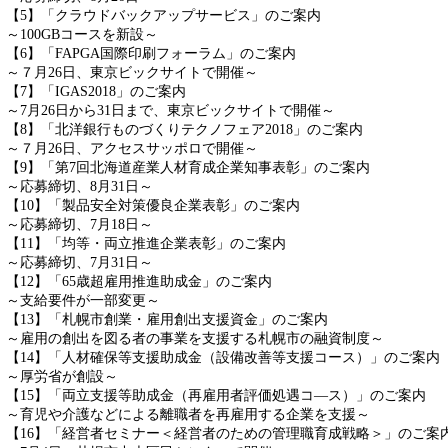
【5】「クラウドバックアップサービス」のご案内
～100GBコースを新設～
【6】「FAPGA国際印刷フォーラム」のご案内
～７月26日、東京ビックサイトで開催～
【7】「IGAS2018」のご案内
～7月26日から31日まで、東京ビックサイトで開催～
【8】「北洋銀行ものづくりテクノフェア2018」のご案内
～７月26日、アクセスサッポロで開催～
【9】「第7回北海道産業人材育成企業知事表彰」のご案内
～応募締切、8月31日～
【10】「製品安全対策優良企業表彰」のご案内
～応募締切、7月18日～
【11】「均等・両立推進企業表彰」のご案内
～応募締切、7月31日～
【12】「65歳超雇用推進助成金」のご案内
～支給要件が一部変更～
【13】「札幌市創業・雇用創出支援資金」のご案内
～雇用の創出を図る者の事業を支援する札幌市の融資制度～
【14】「人材確保等支援助成金（設備改善等支援コース）」のご案内
～厚労省が創設～
【15】「両立支援等助成金（再雇用者評価処遇コ―ス）」のご案内
～育児や介護などによる離職者を再雇用する企業を支援～
【16】「経営者セミナー＜経営者のための管理職育成戦略＞」のご案