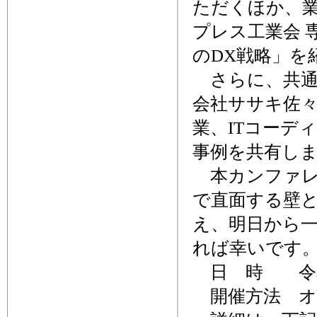
ただくほか、業
プレス工業会 
のDX戦略」を
さらに、共通E
会社ササキ佐
業、ITコーデ
事例を共有
本カンファレ
で直面する壁
え、明日から
れば幸いです
日 時 令和8年
開催方法 オ