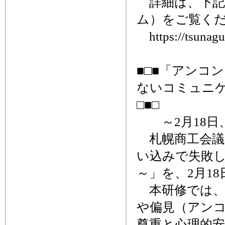
詳細は、下記
ム）をご覧く
https://tsunagu
■□■「アンコ
ないコミュニ
□■□
～2月18日
札幌商工会議
い込みで失敗
～」を、2月1
本研修では、
や偏見（アン
尊重と心理的