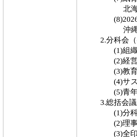
北海道印刷
(8)202
沖縄県印刷
2.分科会（
(1)組織
(2)経営革
(3)教育
(4)サステ
(5)青年
3.総括会議
(1)分科会
(2)理事
(3)全印