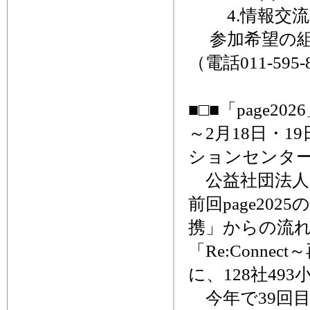
4.情報交流
参加希望の組
（電話011-59
■□■「page20
～2月18日・
ションセンタ
公益社団法人日
前回page202
携」からの流
「Re:Conn
に、128社49
今年で39回目と