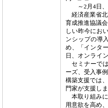
～2月4日、
経済産業省北
育成推進協議
しい昨今にお
ンシップの導
め、「インター
日、オンライ
セミナーでは
ーズ、受入事
構築支援では
門家が支援し
本取り組みに
用意欲を高め