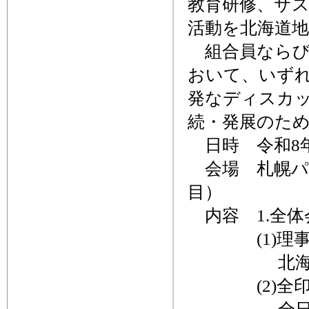
教育研修、サス
活動を北海道
組合員ならび
おいて、いず
発なディスカ
続・発展のた
日時 令和8年2
会場 札幌パー
目）
内容 1.全体
(1)
北海道印刷
(2)全印