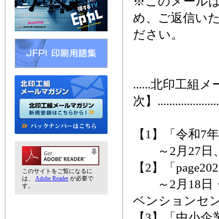
※このメール
め、ご返信い
ださい。
......北印工
次】........................
【1】「令和7
～2月27日
【2】「page2
このサイトをご覧になるに
は、
Adobe Reader
が必要で
～2月18日・
す。
ベンションセ
【3】「中小企