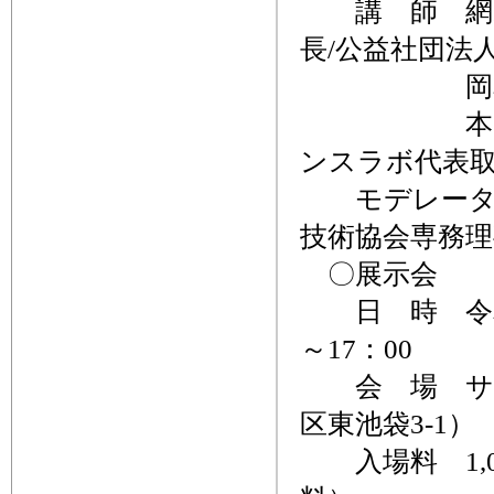
講 師 網野
長/公益社団法
岡本幸憲氏
本間 充氏
ンスラボ代表
モデレーター
技術協会専務理
〇展示会
日 時 令和8
～17：00
会 場 サン
区東池袋3-1）
入場料 1,0