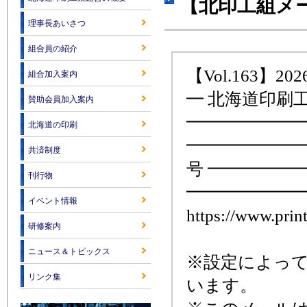
【北印工組メー
理事長あいさつ
組合員の紹介
【Vol.163】2026
組合加入案内
━ 北海道印刷
賛助会員加入案内
━━━━━━━
北海道の印刷
━━━━━━━━
共済制度
号 ━━━━━
刊行物
━━━━━━━
イベント情報
https://www.print
研修案内
ニュース＆トピックス
※設定によっ
リンク集
います。