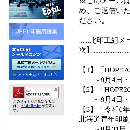
※このメール
め、ご返信い
ださい。
......北印工
次】........................
【1】「HOPE2
～9月4日・
【2】「HOPE
～9月4日・
このサイトをご覧になるに
は、
Adobe Reader
が必要で
【3】「令和6
す。
北海道青年印
～8月31日、