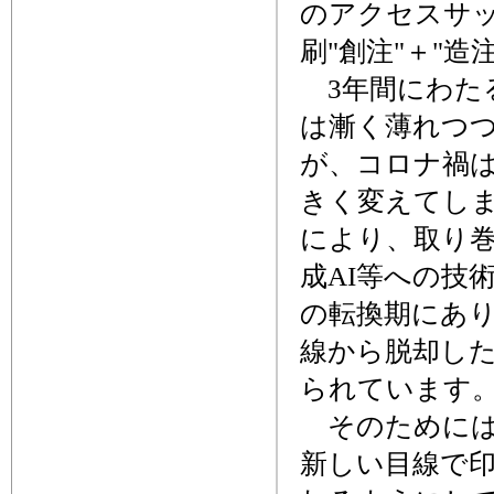
のアクセスサ
刷"創注"＋"
3年間にわた
は漸く薄れつ
が、コロナ禍
きく変えてし
により、取り巻
成AI等への技
の転換期にあ
線から脱却し
られています
そのためには
新しい目線で