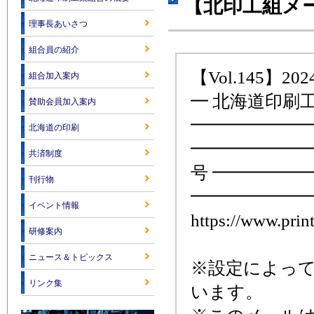
【北印工組メー
理事長あいさつ
組合員の紹介
【Vol.145】2024
組合加入案内
━ 北海道印刷
賛助会員加入案内
━━━━━━━
北海道の印刷
━━━━━━━━
共済制度
号 ━━━━━
刊行物
━━━━━━━
イベント情報
https://www.print
研修案内
ニュース＆トピックス
※設定によっ
リンク集
います。