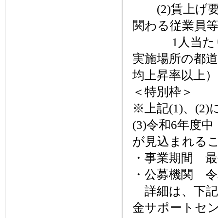
(2)賃上げ要
関わる従業員
1人当たり給
実施場所の都道
均上昇率以上
＜特別枠＞
※上記(1)、(
(3)令和6年
が見込まれる
・事業期間 最
・公募機関 令和
詳細は、下記
金サポートセ