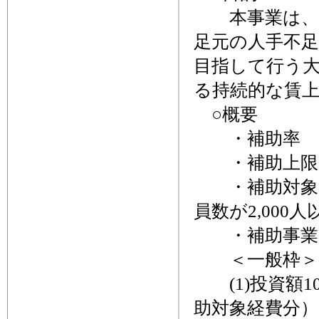
本事業は、地
足元の人手不
目指して行う
る持続的な賃
○概要
・補助率 1
・補助上限 
・補助対象者
員数が2,000
・補助事業
＜一般枠
(1)投資額1
助対象経費分