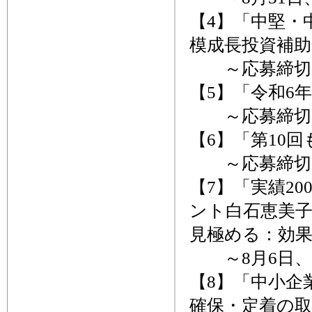
【4】「中堅・
模成長投資補
～応募締切、
【5】「令和6
～応募締切、
【6】「第10
～応募締切、
【7】「実績2
ント白石恵美
見極める：効
～8月6日、
【8】「中小企
確保・定着の