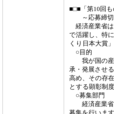
■□■「第10
～応募締切、
経済産業省は
で活躍し、特に
くり日本大賞
○目的
我が国の産業
承・発展させ
高め、その存
とする顕彰制
○募集部門
経済産業省で
募集を行いま