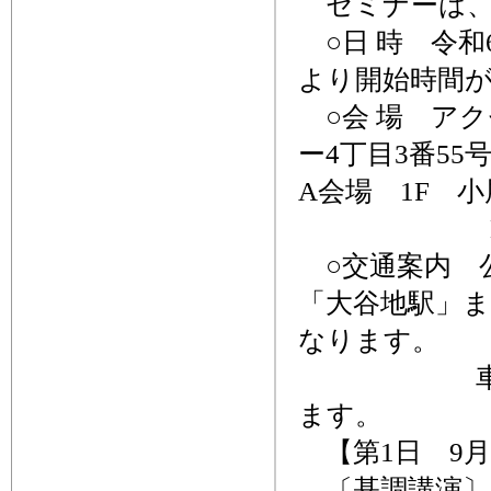
セミナーは、
○日 時 令和
より開始時間
○会 場 ア
ー4丁目3番55
A会場 1F 
B会場 2
○交通案内 
「大谷地駅」ま
なります。
車で来場の
ます。
【第1日 9月
〔基調講演〕