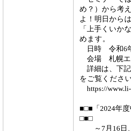
め？）から考
よ！明日から
「上手くいか
めます。
日時 令和6年7
会場 札幌エ
詳細は、下記
をご覧くださ
https://www.li-n
■□■「202
□■□
～7月16日