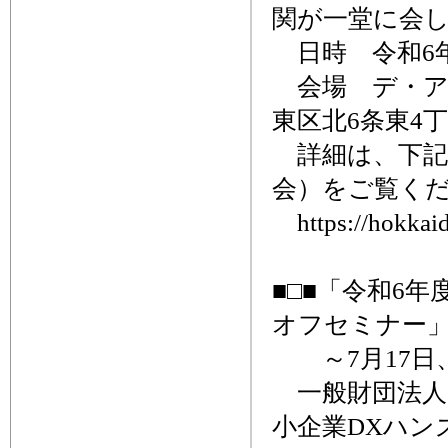
関が一堂に会
日時 令和6年7
会場 デ・アウ
東区北6条東4
詳細は、下記
会）をご覧く
https://hokkaid
■□■「令和6
オフセミナー」
～7月17日、
一般財団法人
小企業DXハン