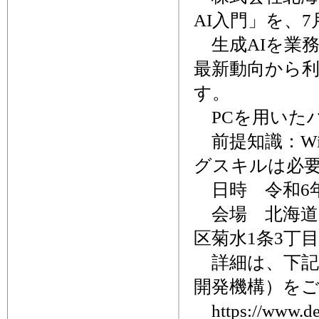
AI入門」を、
生成AIを業務
最新動向から
す。
PCを用いた
前提知識：Wi
グスキルは必
日時 令和6年7月
会場 北海道
区菊水1条3丁
詳細は、下記
開発機構）を
https://www.deos