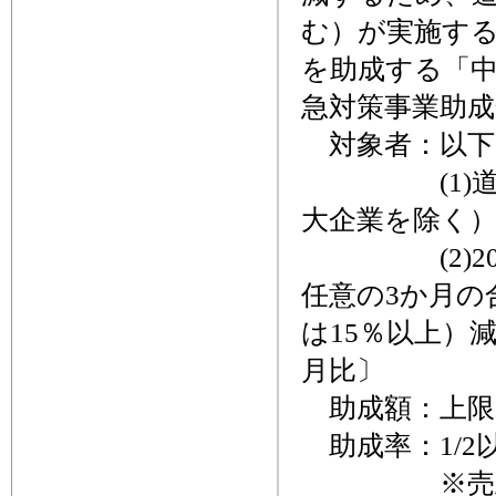
む）が実施す
を助成する「
急対策事業助
対象者：以下
(1)道内中
大企業を除く
(2)202
任意の3か月の
は15％以上）減
月比〕
助成額：上限1
助成率：1/2以
※売上高の