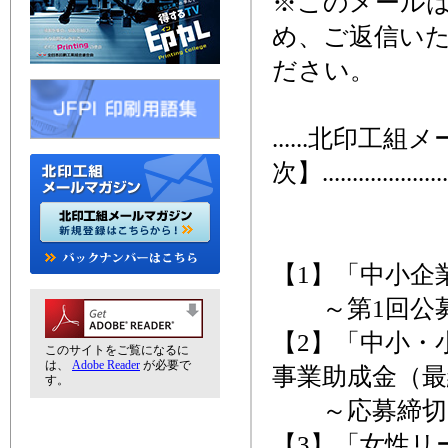
※このメール
め、ご返信い
ださい。
......北印工
次】........................
【1】「中小企
～第1回公募締
【2】「中小・
このサイトをご覧になるに
は、
Adobe Reader
が必要で
事業助成金（最
す。
～応募締切、
【3】「女性リ