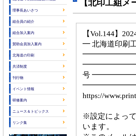
【北印工組メー
理事長あいさつ
組合員の紹介
【Vol.144】2024
組合加入案内
━ 北海道印刷
賛助会員加入案内
━━━━━━━
北海道の印刷
━━━━━━━━
共済制度
号 ━━━━━
刊行物
━━━━━━━
イベント情報
https://www.print
研修案内
ニュース＆トピックス
※設定によっ
リンク集
います。