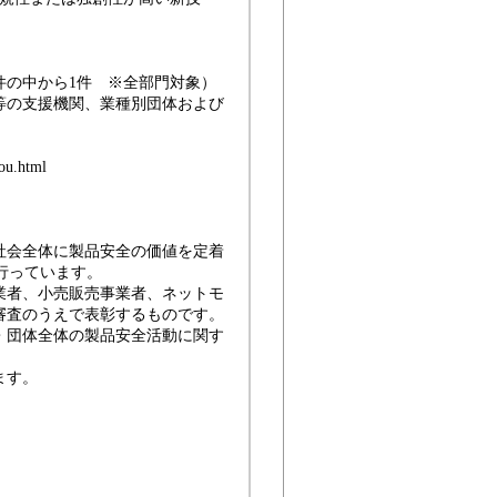
）
から1件 ※全部門対象）
等の支援機関、業種別団体および
。
ou.html
社会全体に製品安全の価値を定着
を行っています。
業者、小売販売事業者、ネットモ
審査のうえで表彰するものです。
・団体全体の製品安全活動に関す
ます。