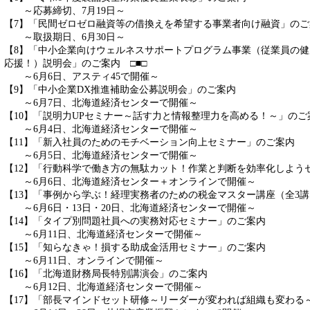
～応募締切、7月19日～
【7】「民間ゼロゼロ融資等の借換えを希望する事業者向け融資」のご
～取扱期日、6月30日～
【8】「中小企業向けウェルネスサポートプログラム事業（従業員の
応援！）説明会」のご案内 □■□
～6月6日、アスティ45で開催～
【9】「中小企業DX推進補助金公募説明会」のご案内
～6月7日、北海道経済センターで開催～
【10】「説明力UPセミナー～話す力と情報整理力を高める！～」のご
～6月4日、北海道経済センターで開催～
【11】「新入社員のためのモチベーション向上セミナー」のご案内
～6月5日、北海道経済センターで開催～
【12】「行動科学で働き方の無駄カット！作業と判断を効率化しよう
～6月6日、北海道経済センター＋オンラインで開催～
【13】「事例から学ぶ！経理実務者のための税金マスター講座（全3
～6月6日・13日・20日、北海道経済センターで開催～
【14】「タイプ別問題社員への実務対応セミナー」のご案内
～6月11日、北海道経済センターで開催～
【15】「知らなきゃ！損する助成金活用セミナー」のご案内
～6月11日、オンラインで開催～
【16】「北海道財務局長特別講演会」のご案内
～6月12日、北海道経済センターで開催～
【17】「部長マインドセット研修～リーダーが変われば組織も変わる