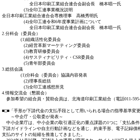
全日本印刷工業組合連合会副会長 橋本唱一氏
(3)全印工連事業概況説明
全日本印刷工業組合連合会専務理事 高橋秀明氏
(4)全印工連令和6年度事業計画について
全日本印刷工業組合連合会副会長 橋本唱一氏
2.分科会（委員会）
(1)組織活性化委員会
(2)経営革新マーケティング委員会
(3)教育研修委員会
(4)サスティナビリティ・CSR委員会
(5)青年部委員会
3.総括会議
(1)分科会（委員会）協議内容発表
(2)理事長総括
(3)全印工連感想所見
4.情報交流会（懇親会）
参加希望の組合員・賛助会員は、北海道印刷工業組合（電話011-595-
■□■「手形が下請代金の支払手段として用いられる場合の指導基準変更
～中企庁・公取委が発表～
中小企業庁は、中小企業の取引適正化の重点課題の1つに「支払条件
下請ガイドラインや自主行動計画などを通じ、約束手形、電子記録債
支払のサイトの短縮を推進してきました。