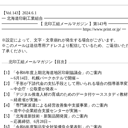
【Vol.143】2024.6.1
━ 北海道印刷工業組合 ━━━━━━━━━━━━━━━━━━━━
━━━━━━━━━ 【 北印工組メールマガジン 】第143号 ━━━━
━━━━━━━━━━━━━━━━━━━━ https://www.print.or.jp/ ━
※設定によって、文字・文章崩れが発生する場合がございます。
※このメールは送信専用アドレスより配信しているため、ご返信いた
了承ください。
......北印工組メールマガジン【目次】.....................................................
【1】「令和6年度上期北海道地区印刷協議会」のご案内
～6月14日、札幌パークホテルで開催～
【2】「手形が下請代金の支払手段として用いられる場合の指導基準
～中企庁・公取委が発表～
【3】「デジタル推進人材の育成のためのデータ付ケーススタディ教
～経産省が実施～
【4】「専門家派遣による経営改善集中支援事業」のご案内
～道中小企業総合支援センターが実施～
【5】「北海道新技術・新製品開発賞」のご案内
～応募締切、6月28日～
【6】「令和6年度製品安全対策優良企業表彰」のご案内