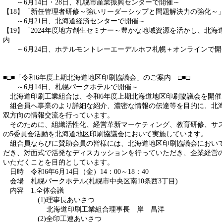
～6月14日・28日、札幌市産業振興センターで開催～
【18】「新任管理者研修～強いリーダーシップと問題解決力の強化～
～6月21日、北海道経済センターで開催～
【19】「2024年度地方創生セミナー～豊かな地域資源を活かし、北
内
～6月24日、ホテルモントレーエーデルホフ札幌＋オンラインで開
■□■「令和6年度上期北海道地区印刷協議会」のご案内 □■□
～6月14日、札幌パークホテルで開催～
北海道印刷工業組合は、令和6年度上期北海道地区印刷協議会を開催
組合員へ事業のより詳細な紹介、濃密な情報の伝達等を目的に、北
双方向の情報交流を行っています。
そのために、組織活性化、経営革新マーケティング、教育研修、サス
の5委員会活動を北海道地区印刷協議会において実施しています。
組合員ならびに賛助会員の皆様には、北海道地区印刷協議会におい
だき、対面式で活発なディスカッションを行っていただき、企業経営
いただくことを目的としています。
日時 令和6年6月14日（金）14：00～18：40
会場 札幌パークホテル(札幌市中央区南10条西3丁目)
内容 1.全体会議
(1)理事長あいさつ
北海道印刷工業組合理事長 岸 昌洋
(2)全印工連あいさつ