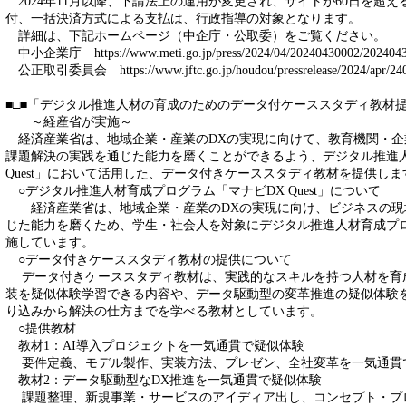
2024年11月以降、下請法上の運用が変更され、サイトが60日を超
付、一括決済方式による支払は、行政指導の対象となります。
詳細は、下記ホームページ（中企庁・公取委）をご覧ください。
中小企業庁 https://www.meti.go.jp/press/2024/04/20240430002/2024043
公正取引委員会 https://www.jftc.go.jp/houdou/pressrelease/2024/apr/2404
■□■「デジタル推進人材の育成のためのデータ付ケーススタディ教材提
～経産省が実施～
経済産業省は、地域企業・産業のDXの実現に向けて、教育機関・企
課題解決の実践を通じた能力を磨くことができるよう、デジタル推進
Quest」において活用した、データ付きケーススタディ教材を提供しま
○デジタル推進人材育成プログラム「マナビDX Quest」について
経済産業省は、地域企業・産業のDXの実現に向け、ビジネスの現
じた能力を磨くため、学生・社会人を対象にデジタル推進人材育成プログラ
施しています。
○データ付きケーススタディ教材の提供について
データ付きケーススタディ教材は、実践的なスキルを持つ人材を育成
装を疑似体験学習できる内容や、データ駆動型の変革推進の疑似体験
り込みから解決の仕方までを学べる教材としています。
○提供教材
教材1：AI導入プロジェクトを一気通貫で疑似体験
要件定義、モデル製作、実装方法、プレゼン、全社変革を一気通貫
教材2：データ駆動型なDX推進を一気通貫で疑似体験
課題整理、新規事業・サービスのアイディア出し、コンセプト・プ