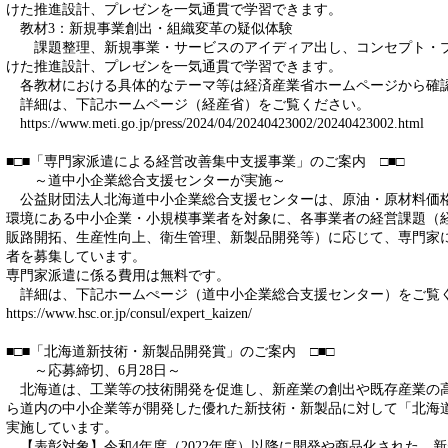
けた推進設計、プレゼンを一気通貫で学習できます。
教材3：新規事業創出・組織変革の疑似体験
課題整理、新規事業・サービスのアイディア出し、コンセプト・プ
けた推進設計、プレゼンを一気通貫で学習できます。
各教材における具体的なテーマ等は経済産業省ホームページから確
詳細は、下記ホームページ（経産省）をご覧ください。
https://www.meti.go.jp/press/2024/04/20240423002/20240423002.html
■□■「専門家派遣による経営改善集中支援事業」のご案内 □■□
～道中小企業総合支援センターが実施～
公益財団法人北海道中小企業総合支援センターは、原油・原材料価
環境にある中小企業・小規模事業者を対象に、各事業者の経営課題（
販路開拓、生産性向上、衛生管理、新製品開発等）に応じて、専門家
者を募集しています。
専門家派遣に係る費用は無料です。
詳細は、下記ホームぺージ（道中小企業総合支援センター）をご覧
https://www.hsc.or.jp/consul/expert_kaizen/
■□■「北海道新技術・新製品開発賞」のご案内 □■□
～応募締切、6月28日～
北海道は、工業等の技術開発を促進し、新産業の創出や既存産業の高
ら道内の中小企業等が開発した優れた新技術・新製品に対して「北海
実施しています。
【表彰対象】令和4年度（2022年度）以降に開発や商品化された、