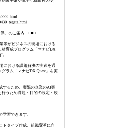
える約束手形や電子記録債権の交
0002.html
30_tegata.html
供」のご案内 □■□
業等がビジネスの現場における
人材育成プログラム「マナビDX
す。
場における課題解決の実践を通
ム「マナビDX Quest」を実
するため、実際の企業のAI実
を行うため課題・目的の設定・絞
で学習できます。
ロトタイプ作成、組織変革に向