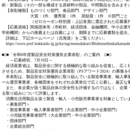
術・新製品（その一部を構成する原材料や部品、中間製品を含みます
【表彰種類】ものづくり部門、食品部門、デザイン部門
大賞：1件、 優秀賞：1件、 奨励賞：1件 ※部門ごと
（ゼロカーボン特別賞：上記各賞に選定された応募案件の中
【応募資格】関係団体等（市町村、経済団体、金融機関、中小企業
学術機関）からの推薦または自薦により、期限までに応募書類を提出
詳細は、下記ホームページ（北海道）をご覧ください。
https://www.pref.hokkaido.lg.jp/kz/ssg/monodukuri/R6shinseihinkaihatsush
■□■「令和6年度製品安全対策優良企業表彰」のご案内 □■□
～応募締切、7月19日～
経済産業省は、製品安全に関する積極的な取り組みを促進し、広く
させるため、製品安全対策優良企業表彰（PSアワード2024）の募集
本表彰は、製品安全に積極的に取り組んでいる製造事業者、輸入事
ール運営事業者、各種団体をそれぞれ企業単位で広く公募し、厳正な
また、各企業が扱う製品自体の安全性を評価するのではなく、企業
る取り組みについて評価します。
消費生活用製品を扱う製造・輸入・小売販売事業者を対象としてい
＜募集部門＞
・製造事業者・輸入事業者部門（大企業部門・中小企業部門）
・小売販売事業者部門（大企業部門・中小企業部門）
・団体部門
・企業総合部門