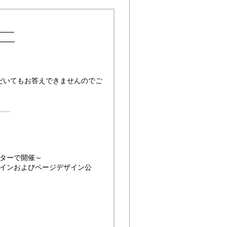
━━━
━━━
だいてもお答えできませんのでご
....
ンターで開催～
ザインおよびページデザイン公