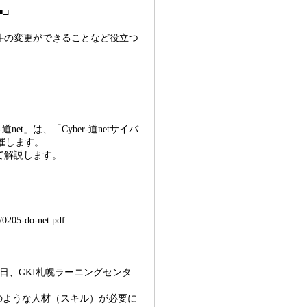
□
件の変更ができることなど役立つ
t」は、「Cyber-道netサイバ
ンで開催します。
て解説します。
/0205-do-net.pdf
日、GKI札幌ラーニングセンタ
のような人材（スキル）が必要に