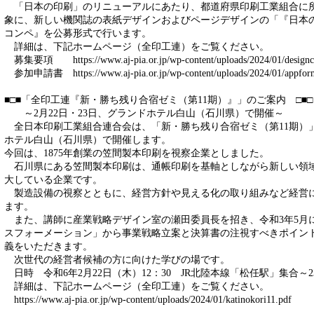
「日本の印刷」のリニューアルにあたり、都道府県印刷工業組合に
象に、新しい機関誌の表紙デザインおよびページデザインの「『日本
コンペ』を公募形式で行います。
詳細は、下記ホームページ（全印工連）をご覧ください。
募集要項 https://www.aj-pia.or.jp/wp-content/uploads/2024/01/designc
参加申請書 https://www.aj-pia.or.jp/wp-content/uploads/2024/01/appfor
■□■「全印工連『新・勝ち残り合宿ゼミ（第11期）』」のご案内 □■□
～2月22日・23日、グランドホテル白山（石川県）で開催～
全日本印刷工業組合連合会は、「新・勝ち残り合宿ゼミ（第11期）」を
ホテル白山（石川県）で開催します。
今回は、1875年創業の笠間製本印刷を視察企業としました。
石川県にある笠間製本印刷は、通帳印刷を基軸としながら新しい領
大している企業です。
製造設備の視察とともに、経営方針や見える化の取り組みなど経営
ます。
また、講師に産業戦略デザイン室の瀬田委員長を招き、令和3年5月に発
スフォーメーション」から事業戦略立案と決算書の注視すべきポイン
義をいただきます。
次世代の経営者候補の方に向けた学びの場です。
日時 令和6年2月22日（木）12：30 JR北陸本線「松任駅」集合～2
詳細は、下記ホームページ（全印工連）をご覧ください。
https://www.aj-pia.or.jp/wp-content/uploads/2024/01/katinokori11.pdf