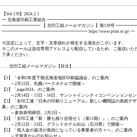
【Vol.139】2024.2.1
━ 北海道印刷工業組合 ━━━━━━━━━━━━━━━━━━━━
━━━━━━━━━ 【 北印工組メールマガジン 】第139号 ━━━━
━━━━━━━━━━━━━━━━━━━━ https://www.print.or.jp/ ━
※設定によって、文字・文章崩れが発生する場合がございます。
※このメールは送信専用アドレスより配信しているため、ご返信いた
了承ください。
......北印工組メールマガジン【目次】.....................................................
【1】「令和5年度下期北海道地区印刷協議会」のご案内
～2月22日、札幌パークホテルで開催～
【2】「page2024」のご案内
～2月14日・15日・16日、サンシャインシティコンベンションセ
【3】「全印工連『日本の印刷リニューアル』新しい機関誌の表紙デ
募」のご案内
～参加表明締切、2月2日～
【4】「全印工連『新・勝ち残り合宿ゼミ（第11期）』」のご案内
～2月22日・23日、グランドホテル白山（石川県）で開催～
【5】「借入金の返済が負担になっている事業者の方々へ」のご案内
～北海道からのお知らせ～