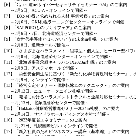
【6】「Cyber-道netサイバーセキュリティセミナー2024」のご案内
～2月5日、ACU-A＋オンラインで開催～
【7】「DXの心得と求められる人材 事例考察」のご案内
～2月6日、GKI札幌ラーニングセンター＋オンラインで開催
【8】「SAPPOROものづくりフェア」のご案内
～2月6日・7日、北海道経済センターで開催～
【9】「次世代半導体とほっかいどうの未来in札幌」のご案内
～2月8日、道新ホールで開催～
【10】「さまざまなハラスメント～組織型・個人型、ヒーロー型パワ
～2月8日、北海道経済センター＋オンラインで開催～
【11】「北海道事業承継キャラバンJX2023in札幌」のご案内
～2月9日、アスティホールで開催～
【12】「労働安全衛生法に基づく『新たな化学物質規制セミナー』」
～2月9日、オンラインで開催～
【13】「経営安定セミナー～価格転嫁15のテクニック～」のご案内
～2月13日、ニューオータニイン札幌で開催～
【14】「職場におけるハラスメントトラブルと企業対応セミナー」の
～2月13日、北海道経済センターで開催～
【15】「Hokkaido健康経営推進セミナー2024in札幌」のご案内
～2月14日、サツドラホールディングス本社で開催～
【16】「2023年度省エネセミナー」のご案内
～2月21日、札幌国際ビル＋オンラインで開催～
【17】「新入社員のためビジネスマナー講座（基本編）」のご案内