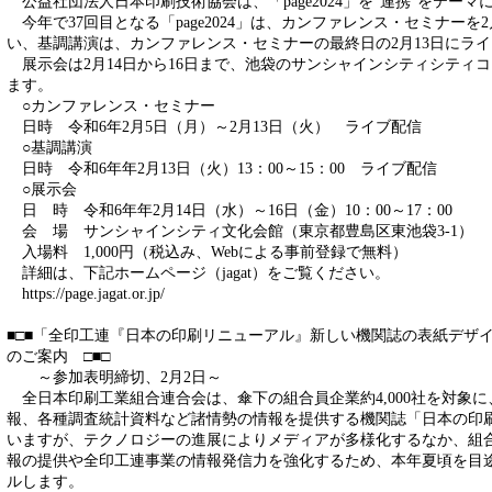
公益社団法人日本印刷技術協会は、「page2024」を"連携"をテーマ
今年で37回目となる「page2024」は、カンファレンス・セミナーを
い、基調講演は、カンファレンス・セミナーの最終日の2月13日にラ
展示会は2月14日から16日まで、池袋のサンシャインシティシティ
ます。
○カンファレンス・セミナー
日時 令和6年2月5日（月）～2月13日（火） ライブ配信
○基調講演
日時 令和6年年2月13日（火）13：00～15：00 ライブ配信
○展示会
日 時 令和6年年2月14日（水）～16日（金）10：00～17：00
会 場 サンシャインシティ文化会館（東京都豊島区東池袋3-1）
入場料 1,000円（税込み、Webによる事前登録で無料）
詳細は、下記ホームページ（jagat）をご覧ください。
https://page.jagat.or.jp/
■□■「全印工連『日本の印刷リニューアル』新しい機関誌の表紙デザ
のご案内 □■□
～参加表明締切、2月2日～
全日本印刷工業組合連合会は、傘下の組合員企業約4,000社を対象
報、各種調査統計資料など諸情勢の情報を提供する機関誌「日本の印刷
いますが、テクノロジーの進展によりメディアが多様化するなか、組
報の提供や全印工連事業の情報発信力を強化するため、本年夏頃を目
ルします。