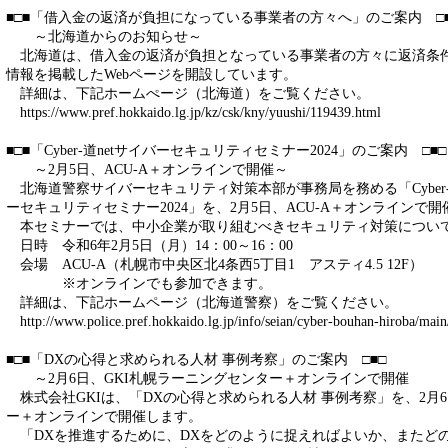
■□■「借入金の返済が負担になっている事業者の方々へ」のご案内 □■
～北海道からのお知らせ～
北海道は、借入金の返済が負担となっている事業者の方々に返済条
情報を掲載したWebページを開設しています。
詳細は、下記ホームぺージ（北海道）をご覧ください。
https://www.pref.hokkaido.lg.jp/kz/csk/kny/yuushi/119439.html
■□■「Cyber-道netサイバーセキュリティセミナー2024」のご案内 □■□
～2月5日、ACU-A＋オンラインで開催～
北海道警察サイバーセキュリティ対策本部が事務局を務める「Cyber-道ne
ーセキュリティセミナー2024」を、2月5日、ACU-A＋オンライ
本セミナーでは、中小企業が取り組むべきセキュリティ対策につい
日時 令和6年2月5日（月）14：00～16：00
会場 ACU-A（札幌市中央区北4条西5丁目1 アスティ4.5 12F）
※オンラインでも参加できます。
詳細は、下記ホームページ（北海道警察）をご覧ください。
http://www.police.pref.hokkaido.lg.jp/info/seian/cyber-bouhan-hiroba/main
■□■「DXの心得と求められる人材 事例考察」のご案内 □■□
～2月6日、GKI札幌ラーニングセンター＋オンラインで開催
株式会社GKIは、「DXの心得と求められる人材 事例考察」を、2月6
ー＋オンラインで開催します。
「DXを推進するために、DXをどのように捉えればよいか、またど