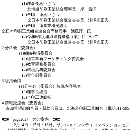
(1)理事長あいさつ
北海道印刷工業組合理事長 岸 昌洋
(2)全印工連あいさつ
全日本印刷工業組合連合会会長 滝澤光正氏
(3)全印工連事業概況説明
全日本印刷工業組合連合会専務理事 池尻淳一氏
(4)令和6年度組織運営機構（案）について
全日本印刷工業組合連合会会長 滝澤光正氏
2.分科会（委員会）
(1)組織共済委員会
(2)経営革新マーケティング委員会
(3)教育研修委員会
(4)環境労務委員会
(5)青年部委員会
3.総括会議
(1)分科会（委員会）協議内容発表
(2)理事長総括
(3)全印工連総括
4.情報交流会（懇親会）
参加希望の組合員・賛助会員は、北海道印刷工業組合（電話011-595-
■□■「page2024」のご案内 □■□
～2月14日・15日・16日、サンシャインシティコンベンションセ