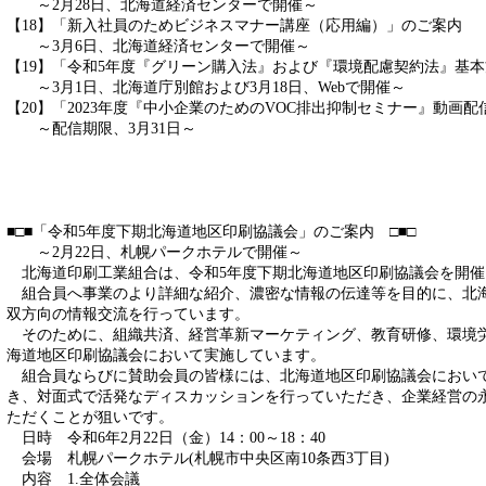
～2月28日、北海道経済センターで開催～
【18】「新入社員のためビジネスマナー講座（応用編）」のご案内
～3月6日、北海道経済センターで開催～
【19】「令和5年度『グリーン購入法』および『環境配慮契約法』基
～3月1日、北海道庁別館および3月18日、Webで開催～
【20】「2023年度『中小企業のためのVOC排出抑制セミナー』動画
～配信期限、3月31日～
■□■「令和5年度下期北海道地区印刷協議会」のご案内 □■□
～2月22日、札幌パークホテルで開催～
北海道印刷工業組合は、令和5年度下期北海道地区印刷協議会を開催
組合員へ事業のより詳細な紹介、濃密な情報の伝達等を目的に、北
双方向の情報交流を行っています。
そのために、組織共済、経営革新マーケティング、教育研修、環境労
海道地区印刷協議会において実施しています。
組合員ならびに賛助会員の皆様には、北海道地区印刷協議会におい
き、対面式で活発なディスカッションを行っていただき、企業経営の
ただくことが狙いです。
日時 令和6年2月22日（金）14：00～18：40
会場 札幌パークホテル(札幌市中央区南10条西3丁目)
内容 1.全体会議