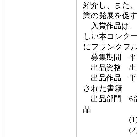
紹介し、また
業の発展を促
入賞作品は、
しい本コンク
にフランクフ
募集期間 平成
出品資格 出
出品作品 平成
された書籍
出品部門 6部
品
(1)文学
(2)芸