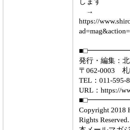
します
→
https://www.shir
ad=mag&action=c
■□━━━━━
発行・編集：北
〒062-0003
TEL：011-595-8
URL：https://www
■□━━━━━
Copyright 2018 H
Rights Reserved.
本メールマガ