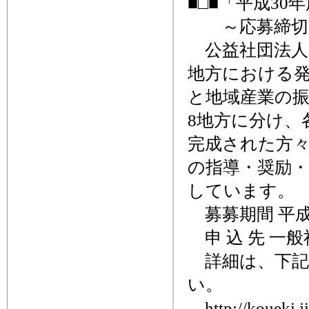
■□■「平成30
～応募締切、
公益社団法人
地方における
と地域産業の
8地方に分け、
完成された方
の指導・奨励
しています。
募募期間 平成3
申 込 先 一
詳細は、下記
い。
http://koueki.ji