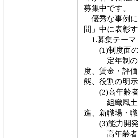
募集中です。
優秀な事例に
間」中に表彰
1.募集テーマ
(1)制度面
定年制の廃止
度、賃金・評価
態、役割の明
(2)高年齢
組織風土の改
進、新職場・
(3)能力開
高年齢者を対