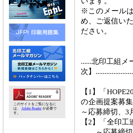
います。
※このメール
め、ご返信い
ださい。
......北印工
次】........................
【1】「HOP
の企画提案募
このサイトをご覧になるに
は、
Adobe Reader
が必要で
～応募締切、3月
す。
【2】「全印工
～応募締切、