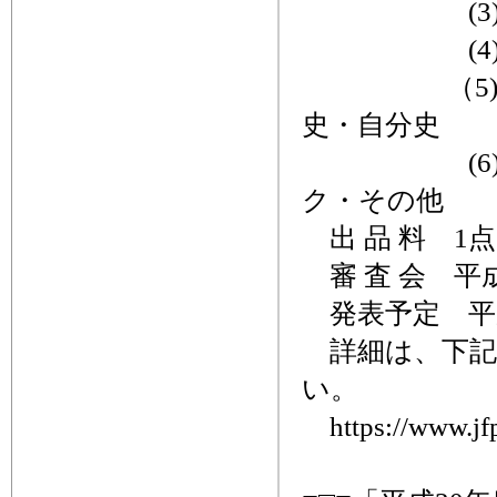
(3)児
(4)専門
（5)語学
史・自分史
(6)生活
ク・その他
出 品 料 1点
審 査 会 平成
発表予定 平成
詳細は、下記
い。
https://www.jfpi