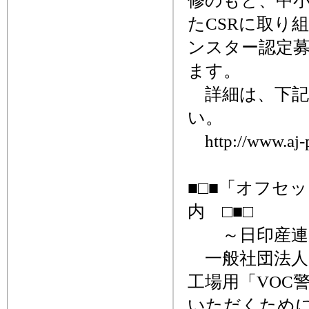
修のもと、中小
たCSRに取り
ンスター認定募
ます。
詳細は、下記
い。
http://www.aj-pi
■□■「オフセ
内 □■□
～日印産連
一般社団法人
工場用「VOC
いただくために