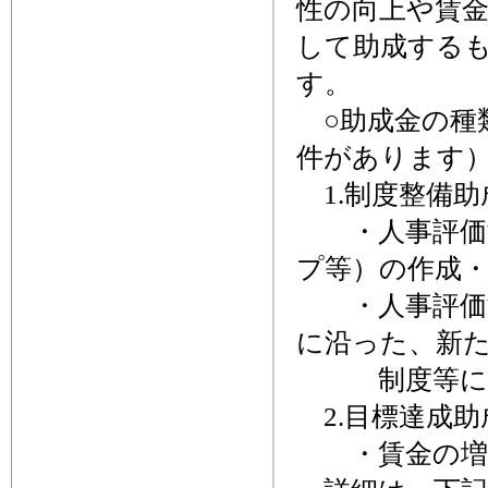
性の向上や賃
して助成する
す。
○助成金の種
件があります
1.制度整備助
・人事評価制
プ等）の作成
・人事評価制
に沿った、新
制度等に基
2.目標達成助
・賃金の増加