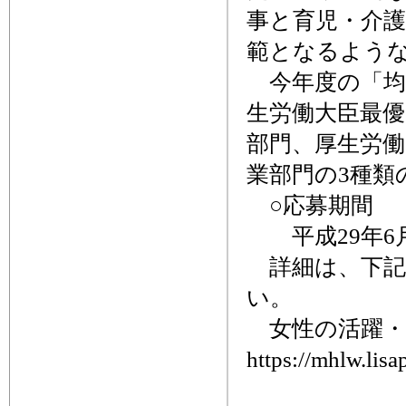
事と育児・介
範となるよう
今年度の「均
生労働大臣最優
部門、厚生労
業部門の3種類
○応募期間
平成29年6月
詳細は、下記
い。
女性の活躍・
https://mhlw.lis