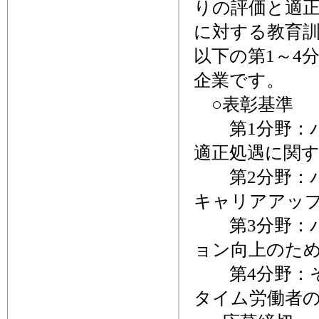
りの評価と適
に対する教育
以下の第1～4
企業です。
○表彰基準
第1分野：パ
適正処遇に関
第2分野：パ
キャリアアッ
第3分野：パ
ョン向上のた
第4分野：そ
タイム労働者