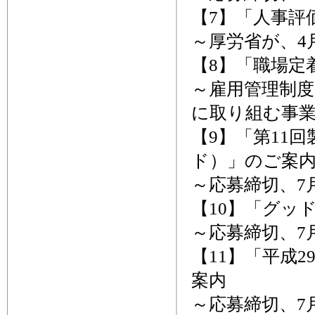
【7】「人事評
～厚労省が、4
【8】「職場定
～雇用管理制
に取り組む事
【9】「第11
ド）」のご案
～応募締切、7月
【10】「グッ
～応募締切、7月
【11】「平成
案内
～応募締切、7月