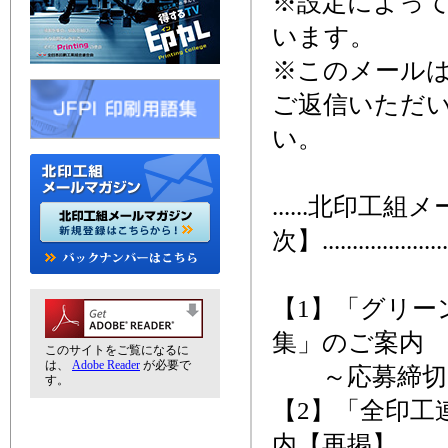
※設定によっ
います。
※このメール
ご返信いただ
い。
......北印工
次】........................
【1】「グリー
集」のご案内
このサイトをご覧になるに
は、
Adobe Reader
が必要で
～応募締切、
す。
【2】「全印工
内【再掲】