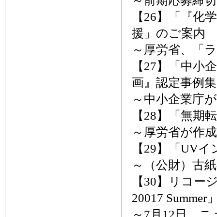
～前期応募締切
【26】「『化
援」のご案内
～厚労省、「ラ
【27】「中小
画』認定事例
～中小企業庁が
【28】「無期
～厚労省が作成
【29】「UV
～（公財）古
【30】リコージャパ
20017 Summ
～7月12日、