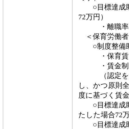
○目標達成助
72万円）
・離職率の
＜保育労働者
○制度整備助
・保育賃金制
・賃金制度
（認定を受け
し、かつ原則
度に基づく賃
○目標達成助成
たした場合72
○目標達成助成