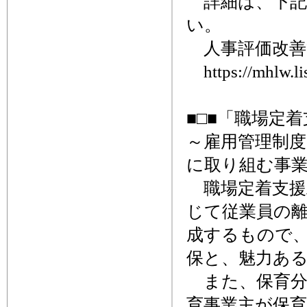
詳細は、下記
い。
人事評価改善
https://mhlw.li
■□■「職場定
～雇用管理制
に取り組む事
職場定着支援
じて従業員の
成するもので
保と、魅力あ
また、保育分
育事業主が保