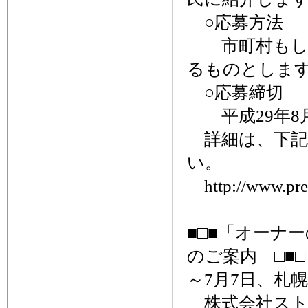
○応募方法
市町村もしく
るものとしま
○応募締
平成29年8月
詳細は、下記
い。
http://www.pref.
■□■「オーナ
のご案内 □■□
～7月7日、札
株式会社スト