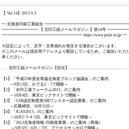
【 Vol.14】2013.9.3
━ 北海道印刷工業組合 ━━━━━━━━━━━━━━━━━━━━
━━━━━━━━━ 【 北印工組メールマガジン 】第14号 ━━━━━
━━━━━━━━━━━━━━━━━━━━ https://www.print.or.jp/ ━
※設定によって、文字・文章崩れが発生する場合がございます。
※このメールは送信用アドレスより配信しているため、ご返信いただ
承ください。
......北印工組メールマガジン【目次】.....................................................
【1】「平成25年度全青協北海道ブロック協議会」のご案内
～9月13日、かでる2・7で開催～
【2】「全印工連フォーラム2013」のご案内
～10月4日、東京ビックサイトで開催～
【3】「CSR認定制度第3回ワンスター認定募集」のご案内
～応募締切、10月31日～
【4】「JGAS2013」のご案内
～10月2･3･4･5日、東京ビックサイトで開催～
【5】「2013北海道情報･印刷産業展」のご案内（再掲）
～9月5日・6日・7日、アクセスサッポロで開催～