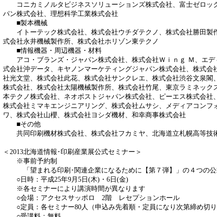
コニカミノルタビジネスソリューションズ株式会社、富士ゼロック
パン株式会社、理想科学工業株式会社
■製本機械
イトーテック株式会社、株式会社ウチダテクノ、株式会社勝田製作
式会社永井機械製作所、株式会社ホリゾン東テクノ
■情報機器・周辺機器・材料
アコ・ブランズ・ジャパン株式会社、株式会社Ｗｉｎｇ Ｍ、エデ
式会社沖データ、キヤノンマーケティングジャパン株式会社、株式会
社光文堂、株式会社此花、株式会社サンクレエ、株式会社渋谷文泉閣
株式会社、株式会社太陽機械製作所、株式会社竹尾、東京ラミネック
本テクノ株式会社、ネオポストジャパン株式会社、ピーエス株式会社
株式会社ミマキエンジニアリング、株式会社ムサシ、メディアコンフ
ワ、株式会社山櫻、株式会社ヨシダ機材、和幸商事株式会社
■その他
共同印刷機材株式会社、株式会社フカミヤ、北海道立札幌高等技術
＜2013北海道情報･印刷産業展公式セミナー＞
※事前予約制
「望まれる印刷･関連企業になるために【第７弾】」の４つの公
○日時：平成25年9月5日(木)・6日(金)
※各セミナーにより講演時間が異なります
○会場：アクセスサッポロ 2階 レセプションホール
○定員：各セミナー80人（申込み先着順・定員になり次第締め切り
○受講料：無料