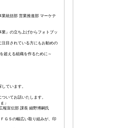
統括部 営業推進部 マーケテ
業』の立ち上げからフォトブッ
注目されている方にもお勧めの
を超える組織を作るために～
探しています。
。
についてお話いたします。
ｎｇ」
報宣伝部 課長 細野博嗣氏
キソ印刷など、ＦＦＧＳの幅広い取り組みが、印