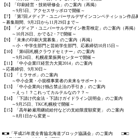
【6】「印刷経営・技術研修会」のご案内（再掲）
～9月5日、アクセスサッポロで開催～
【7】「第7回メディア・ユニバーサルデザインコンペティション作品
～募集期間、9月2日から11月29日まで～
【8】「メディア・ユニバーサルデザイン教育検定」のご案内（再掲）
～10月26日、かでる2・7で開催～
【9】「未来の印刷大賞募集」のご案内（再掲）
～小・中学生部門と芸術学生部門、応募締切10月15日～
【10】「第6回札幌クラウドセミナー」のご案内
～9月24日、札幌産業振興センターで開催～
【11】「中小企業IT経営力大賞2014」のご案内
～応募締切、9月30日～
【12】「ミラサポ」のご案内
～中小企業・小規模事業者の未来をサポート～
【13】「中小企業向け独占禁止法の手引き」のご案内
～えっ！？これってカルテルなの？？～
【14】「下請け代金法・下請けガイドライン説明会」のご案内
～9月25日、TKC札幌校で開催～
【15】「高年齢雇用継続給付などの支給限度額変更」 のご案内
～8月1日から変更～
■□■「平成25年度全青協北海道ブロック協議会」のご案内 □■□