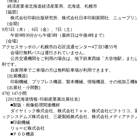
[後援]
経済産業省北海道経済産業局、北海道、札幌市
[協賛]
株式会社印刷出版研究所、株式会社日本印刷新聞社、ニュープリ
[会期]
9月5日（木）、6日（金）、7日（土）
午前9時30分から午後5時（最終日は午後4時まで）
[会場]
アクセスサッポロ／札幌市白石区流通センター4丁目3番55号
会場行無料バスは運行されていません。
公共交通機関をご利用の場合は、地下鉄東西線「大谷地駅」または
利です。
自家用車でご来場の方は無料駐車場が利用できます。
[出展機器]
印刷機械、プリプレス機器、製本機械、情報機器、その他加工機
[出展社・小間数]
47社 147小間
[2013北海道情報･印刷産業展出展社名]
■製版・画像処理関連機材
ダイヤミック株式会社、株式会社Ｔｏｏ、株式会社ピクトリコ、富
ックシステムズ株式会社、三菱製紙株式会社、株式会社メディアテク
■印刷機械
リョービ株式会社
■ＰＯＤ機器