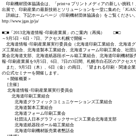
印刷機材団体協議会は、「print+α プリントメディアの新しい挑戦！」を
出展で、印刷産業の最新技術とソリューションを一堂に集めた「JGAS2
詳細は、下記ホームページ（印刷機材団体協議会）をご覧ください
http://www.jgas.jp/ja/
■□■「2013北海道情報･印刷産業展」のご案内（再掲） □■□
～9月5日・6日・7日、アクセス札幌で開催～
北海道情報･印刷産業展実行委員会（北海道印刷工業組合、北海道グ
ズ工業組合、北海道製本工業組合、北海道フォーム印刷工業会、社団
業会北海道支部、北海道紙器段ボール箱工業組合、北海道印刷機材販売
報･印刷産業展を9月5日、6日、7日の3日間、札幌市白石区のアクセ
また、9月5日（木）、6日（金）の両日、「望まれる印刷・関連企業
の公式セミナーを開催します。
＜開催概要＞
[主催]
北海道情報･印刷産業展実行委員会
北海道印刷工業組合
北海道グラフィックコミュニケーションズ工業組合
北海道製本工業組合
北海道フォーム印刷工業会
社団法人日本グラフィックサービス工業会北海道支部
北海道紙器段ボール箱工業組合
北海道印刷機材販売業者懇話会