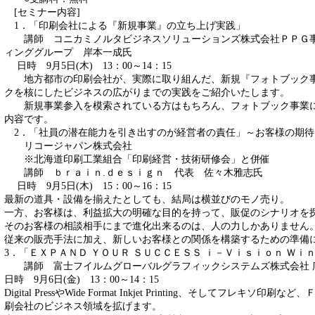
[セミナー内容]
1．「印刷会社による『新規事業』の立ち上げ実践」
講師 コニカミノルタビジネスソリューションズ株式会社ＰＰＧ事業
ィンググループ 岸本一成氏
日時 9月5日(木) 13：00～14：15
地方都市の印刷会社が、実際に取り組んだ、新規『フォトブック事
クを核にしたビジネスの広がりまでの実践をご紹介いたします。
新規事業参入を模索されている方はもちろん、フォトブック事業に
内容です。
2．「社員の潜在能力を引き出すのが経営者の責任」～お客様の期待
リコージャパン株式会社
※北海道印刷工業組合「印刷経営・技術研修会」と併催
講師 ｂｒａｉｎ.ｄｅｓｉｇｎ 代表 佐々木雅志氏
日時 9月5日(木) 15：00～16：15
最新の道具・設備を揃えたとしても、結局は横並びのモノ売り。
一方、お客様は、利益拡大の明確な目的を持って、販促のシナリオを
そのお客様の相談相手にまで進化出来るのは、人の力しかありません
従来の販売手法に加え、新しいお客様との関係を構築するための準備
3．「ＥＸＰＡＮＤ ＹＯＵＲ ＳＵＣＣＥＳＳ ｉ－Ｖｉｓｉｏｎ Ｗｉ
講師 富士フイルムグローバルグラフィックシステムズ株式会社 広
日時 9月6日(金) 13：00～14：15
Digital PressやWide Format Inkjet Printing、そしてフレ
刷会社のビジネス領域を拡げます。