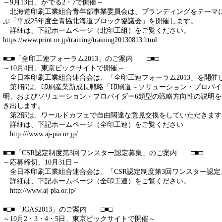
～9月13日、かでる2・7で開催～
北海道印刷工業組合青年部事業委員会は、ブランディングをテーマ
ぶ「平成25年度全青協北海道ブロック協議会」を開催します。
詳細は、下記ホームページ（北印工組）をご覧ください。
https://www.print.or.jp/training/training20130813.html
■□■「全印工連フォーラム2013」のご案内 □■□
～10月4日、東京ビックサイトで開催～
全日本印刷工業組合連合会は、「全印工連フォーラム2013」を開催
第1部は、印刷産業新成長戦略「印刷道～ソリューション・プロバイ
明、およびソリューション・プロバイダー6類型の戦略方向性の説明
き出します。
第2部は、ワールドカフェで自由闊達な意見交換をしていただきます
詳細は、下記ホームページ（全印工連）をご覧ください
http:///www.aj-pia.or.jp/
■□■「CSR認定制度第3回ワンスター認定募集」のご案内 □■□
～応募締切、10月31日～
全日本印刷工業組合連合会は、「CSR認定制度第3回ワンスター認定
詳細は、下記ホームページ（全印工連）をご覧ください。
http://www.aj-pia.or.jp/
■□■「JGAS2013」のご案内 □■□
～10月2・3・4・5日、東京ビックサイトで開催～