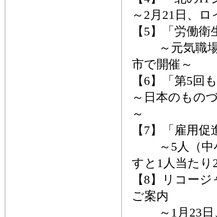
～2月21日、
【5】「労働衛
～元気職場の
市で開催～
【6】「第5回
～日本のもの
～
【7】「雇用促
～5人（中小
すと1人当たり
【8】リコージャパ
ご案内
～1月23日