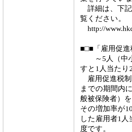
詳細は、下記
覧ください。
http://www.hkd.
■□■「雇用促
～5人（中小
すと1人当たり
雇用促進税制は
までの期間内
般被保険者）を
その増加率が1
した雇用者1人
度です。