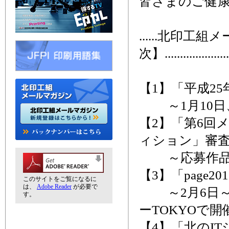
皆さまのご健
......北印工
次】........................
【1】「平成2
～1月10日
【2】「第6回
ィション」審
～応募作品32
【3】「page2
このサイトをご覧になるに
は、
Adobe Reader
が必要で
～2月6日～
す。
ーTOKYOで開
【4】「北のIT