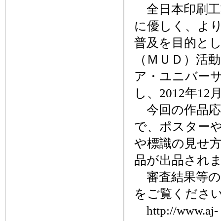
全日本印刷工
に優しく、よ
普及を目的と
（ＭＵＤ）活動
ア・ユニバー
し、2012年1
今回の作品応募
で、ポスター
や標識の見せ
品が出品され
審査結果等の
をご覧くださ
http://www.aj-