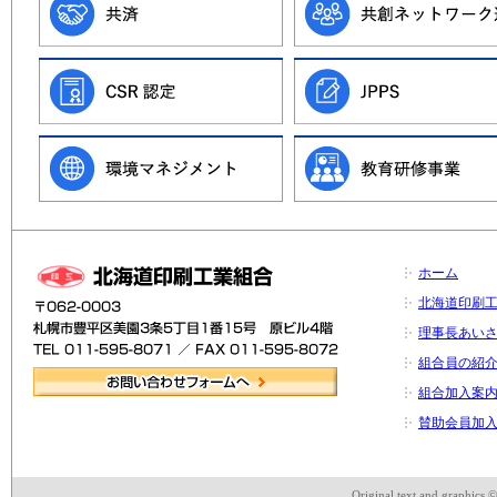
ホーム
北海道印刷
理事長あい
組合員の紹
組合加入案
賛助会員加
Original text and graphics 