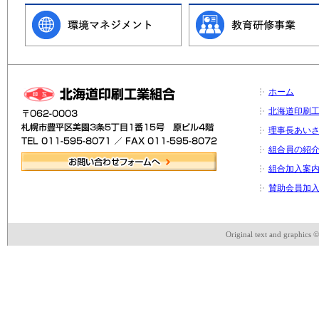
ホーム
北海道印刷
理事長あい
組合員の紹
組合加入案
賛助会員加
Original text and graphics 