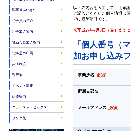
以下の内容を入力して、【確認
理事長あいさつ
ご記入いただいた個人情報は個
※
は必須項目です。
組合員の紹介
※平成27年7月3日（金）まで
組合加入案内
「個人番号（
賛助会員加入案内
北海道の印刷
加お申し込み
共済制度
刊行物
事業所名
[必須]
イベント情報
所属支部名
研修案内
ニュース＆トピックス
メールアドレス
[必須]
リンク集