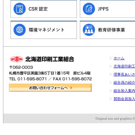
ホーム
北海道印刷
理事長あい
組合員の紹
組合加入案
賛助会員加
Original text and graphics 